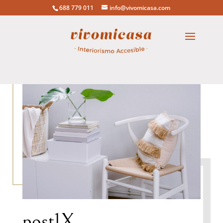
688 779 011
info@vivomicasa.com
post1X