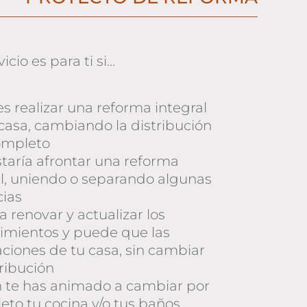
icio es para ti si…
s realizar una reforma integral
casa, cambiando la distribución
ompleto
taría afrontar una reforma
al, uniendo o separando algunas
cias
a renovar y actualizar los
timientos y puede que las
aciones de tu casa, sin cambiar
tribución
in te has animado a cambiar por
to tu cocina y/o tus baños