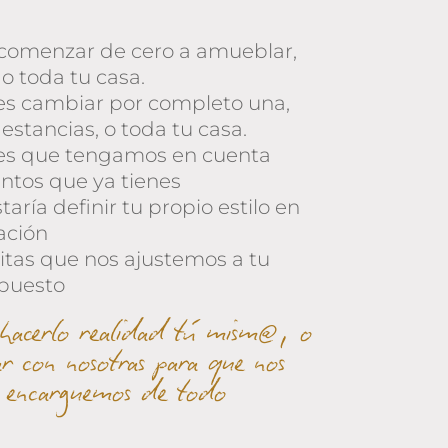
 comenzar de cero a amueblar,
 o toda tu casa.
es cambiar por completo una,
 estancias, o toda tu casa.
es que tengamos en cuenta
ntos que ya tienes
taría definir tu propio estilo en
ación
itas que nos ajustemos a tu
puesto
hacerlo realidad tú mism@, o
ar con nosotras para que nos
encarguemos de todo