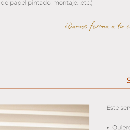
n de papel pintado, montaje…etc.)
¿Damos forma a tu ca
Este serv
Quier