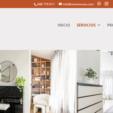
688 779 011
info@vivomicasa.com
INICIO
SERVICIOS
PR