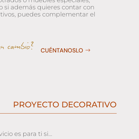
otrados o muebles especiales,
o si además quieres contar con
orativos, puedes complementar el
an cambio?
CUÉNTANOSLO
$
PROYECTO DECORATIVO
icio es para ti si…