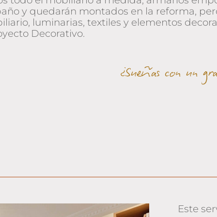
s todo el mobiliario a medida; armarios emp
 baño y quedarán montados en la reforma, per
biliario, luminarias, textiles y elementos dec
yecto Decorativo.
¿Sueñas con un gr
Este serv