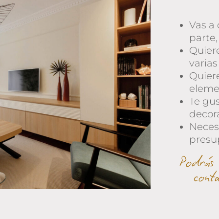
Vas a
parte,
Quier
varias
Quier
eleme
Te gus
decor
Neces
presu
Podrás 
cont