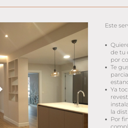
Este serv
Quiere
de tu 
por c
Te gus
parci
estan
Ya toc
reves
instal
la dis
Por f
comple